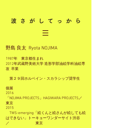
野島 良太 Ryota NOJIMA
1
987年 東京都生まれ
2012年武蔵野美術大学 造形学部油絵学科油絵専
攻 卒業
第２９回ホルベイン・スカラシップ奨学生
個展
2016
「NOJIMA PROJECTS」HAGIWARA PROJECTS／
東京
2015
TWS-emerging「絵くんと絵さんが絵しても絵
はできない」トーキョーワンダーサイト渋谷
／ 東京