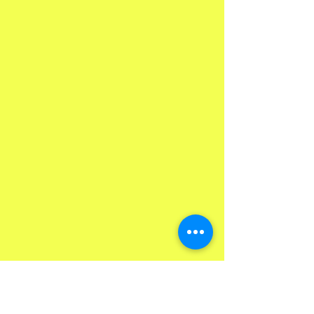
年
10
月
31
日
後藤真希 第2子妊娠を報告
2016
年
10
月
31
日
パリスが83万円の手乗りチワワを購入
2016
年