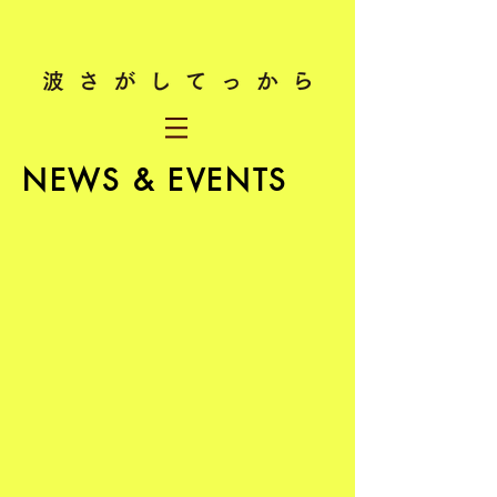
NEWS & EVENTS
グッチがトランプの毛でスリッパを制作
2017
年
1
月
28
日
うどんを公園にまく 男を逮捕
2016